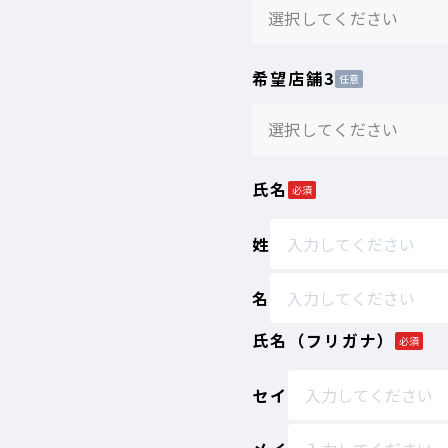
選択してください
希望店舗3
任意
選択してください
氏名
必須
姓
名
氏名（フリガナ）
必須
セイ