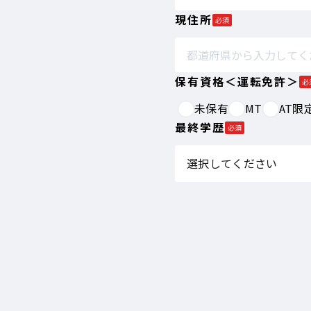
現住所
必須
保有資格＜運転免許＞
必
未保有
MT
AT限
最終学歴
必須
選択してください